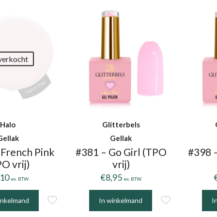
verkocht
Halo
Glitterbels
Gellak
Gellak
 French Pink
#381 – Go Girl (TPO
#398 
O vrij)
vrij)
,10
€
8,95
ex. BTW
ex. BTW
inkelmand
In winkelmand
I