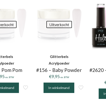
verkocht
Uitverkocht
tterbels
Glitterbels
ylpoeder
Acrylpoeder
– Pom Pom
#156 – Baby Powder
#2620 
,95
€
9,95
ex. BTW
ex. BTW
inkelmand
In winkelmand
I