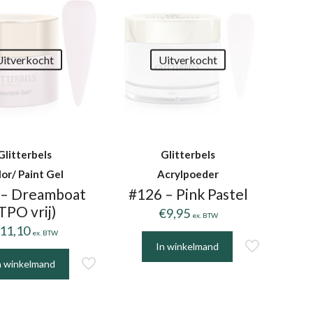
Uitverkocht
Uitverkocht
Glitterbels
Glitterbels
lor/ Paint Gel
Acrylpoeder
 – Dreamboat
#126 – Pink Pastel
TPO vrij)
€
9,95
ex. BTW
11,10
ex. BTW
In winkelmand
n winkelmand