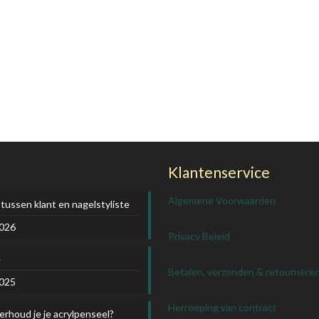
Klantenservice
Algemene Voorwaarden
 tussen klant en nagelstyliste
2026
Privacy Beleid
e
Betalen, verzenden & retournere
2025
Herroeping van contract
rhoud je je acrylpenseel?