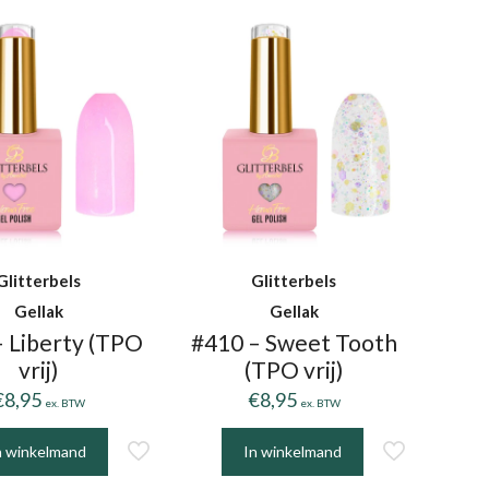
Glitterbels
Glitterbels
Gellak
Gellak
– Liberty (TPO
#410 – Sweet Tooth
vrij)
(TPO vrij)
€
8,95
€
8,95
ex. BTW
ex. BTW
n winkelmand
In winkelmand