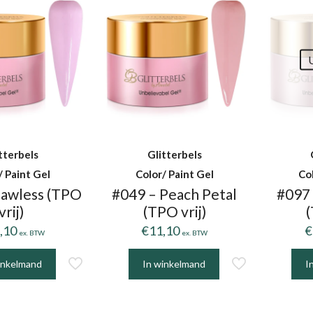
tterbels
Glitterbels
/ Paint Gel
Color/ Paint Gel
Co
lawless (TPO
#049 – Peach Petal
#097
vrij)
(TPO vrij)
(
,10
€
11,10
€
ex. BTW
ex. BTW
inkelmand
In winkelmand
I