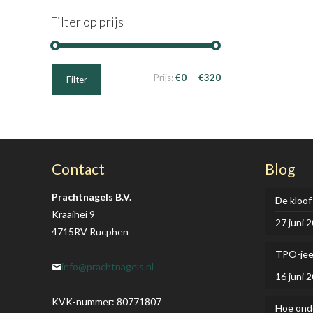
Filter op prijs
Min.
Max.
Prijs:
€0
—
€320
Filter
prijs
prijs
Contact
Blog
Prachtnagels B.V.
De kloof
Kraaihei 9
27 juni 
4715RV Rucphen
TPO-je
info@prachtnagels.nl
16 juni 
KVK-nummer: 80771807
Hoe onde