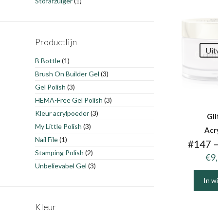
Stofafzuiger
(1)
Productlijn
Uit
B Bottle
(1)
Brush On Builder Gel
(3)
Gel Polish
(3)
HEMA-Free Gel Polish
(3)
Kleur acrylpoeder
(3)
Gli
My Little Polish
(3)
Acr
Nail File
(1)
#147 
Stamping Polish
(2)
€
9
Unbelievabel Gel
(3)
In w
Kleur