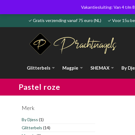
Vakantiesluiting: Van 4 t/m 8
✓ Gratis verzending vanaf 75 euro (NL) ✓ Voor 15u 
Glitterbels
Magpie
SHEMAX
By Dje
Pastel roze
Merk
By Djess
(1)
Glitterbels
(14)