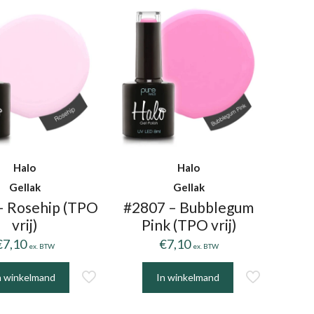
Halo
Halo
Gellak
Gellak
– Rosehip (TPO
#2807 – Bubblegum
vrij)
Pink (TPO vrij)
€
7,10
€
7,10
ex. BTW
ex. BTW
n winkelmand
In winkelmand