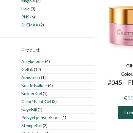
Magpie
(3)
Halo
(3)
PNS
(6)
SHEMAX
(2)
Product
Acrylpoeder
(4)
Gli
Gellak
(12)
Color
Armsteun
(1)
#045 – F
Bottle Builder
(4)
Builder Gel
(1)
€
11
Color/ Paint Gel
(3)
Nagelvijl
(1)
In w
Polygel penseel/ tool
(1)
Stempellak
(2)