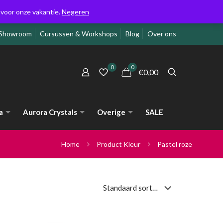
g voor onze vakantie.
Negeren
Showroom
Cursussen & Workshops
Blog
Over ons
0
0
€0,00
a
Aurora Crystals
Overige
SALE
Home
Product Kleur
Pastel roze