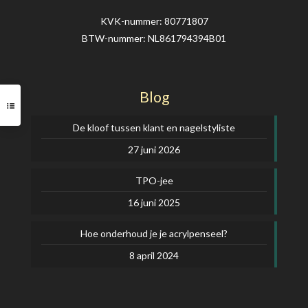
de
productpagina
KVK-nummer: 80771807
BTW-nummer: NL861794394B01
Blog
De kloof tussen klant en nagelstyliste
27 juni 2026
TPO-jee
16 juni 2025
Hoe onderhoud je je acrylpenseel?
8 april 2024