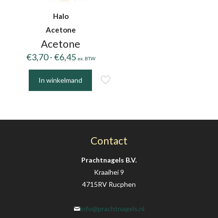
Halo
Acetone
Acetone
Prijsklasse:
€
3,70
-
€
6,45
ex. BTW
€3,70
tot
In winkelmand
Dit
€6,45
product
heeft
meerdere
variaties.
Contact
Deze
optie
Prachtnagels B.V.
kan
Kraaihei 9
gekozen
4715RV Rucphen
worden
op
info@prachtnagels.nl