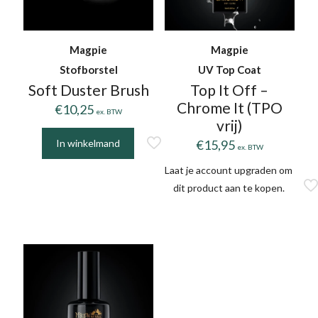
Magpie
Magpie
Stofborstel
UV Top Coat
Soft Duster Brush
Top It Off –
Chrome It (TPO
€
10,25
ex. BTW
vrij)
In winkelmand
€
15,95
ex. BTW
Laat je account upgraden om
dit product aan te kopen.