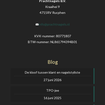
Prachtnagels B.V.
Kraaihei 9
4715RV Rucphen
info@prachtnagels.nl
KVK-nummer: 80771807
BTW-nummer: NL861794394B01
Blog
De kloof tussen klant en nagelstyliste
27 juni 2026
TPO-jee
16 juni 2025