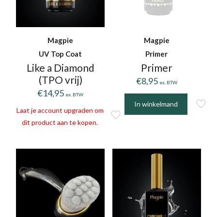
Magpie
Magpie
UV Top Coat
Primer
Like a Diamond
Primer
(TPO vrij)
€
8,95
ex. BTW
€
14,95
ex. BTW
In winkelmand
Laat je account upgraden om
dit product aan te kopen.