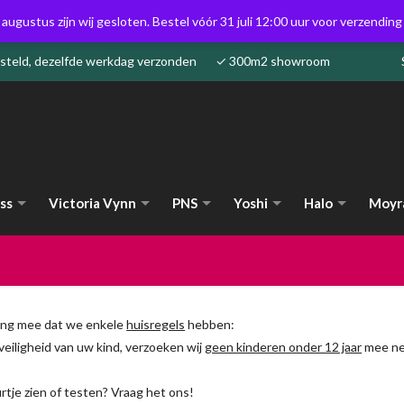
 augustus zijn wij gesloten. Bestel vóór 31 juli 12:00 uur voor verzendin
besteld, dezelfde werkdag verzonden ✓ 300m2 showroom
ss
Victoria Vynn
PNS
Yoshi
Halo
Moyr
ning mee dat we enkele
huisregels
hebben:
eiligheid van uw kind, verzoeken wij
geen kinderen onder 12 jaar
mee n
urtje zien of testen? Vraag het ons!