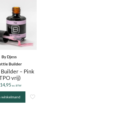
By Djess
ttle Builder
 Builder – Pink
TPO vrij)
14,95
ex. BTW
n winkelmand