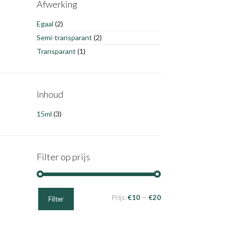
Afwerking
Egaal
(2)
Semi-transparant
(2)
Transparant
(1)
Inhoud
15ml
(3)
Filter op prijs
Min.
Max.
Prijs:
€10
—
€20
Filter
prijs
prijs