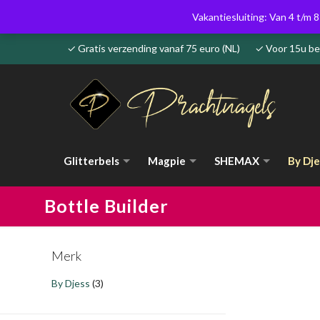
Vakantiesluiting: Van 4 t/m 8
✓ Gratis verzending vanaf 75 euro (NL) ✓ Voor 15u 
Glitterbels
Magpie
SHEMAX
By Dje
Bottle Builder
Merk
By Djess
(3)