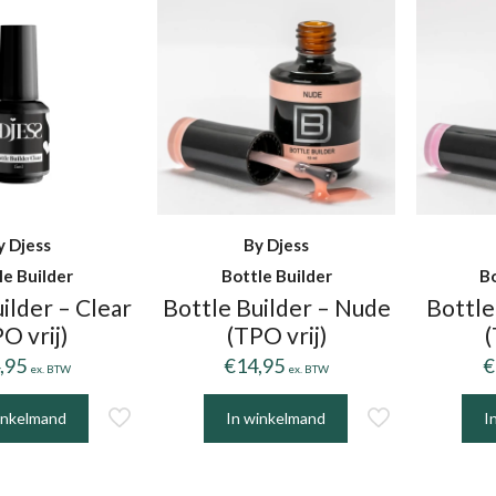
y Djess
By Djess
le Builder
Bottle Builder
Bo
ilder – Clear
Bottle Builder – Nude
Bottle
O vrij)
(TPO vrij)
(
,95
€
14,95
€
ex. BTW
ex. BTW
inkelmand
In winkelmand
I