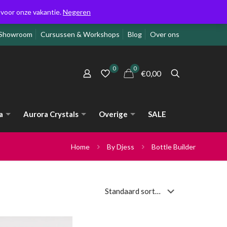
g voor onze vakantie.
Negeren
Showroom
Cursussen & Workshops
Blog
Over ons
0
0
€0,00
a
Aurora Crystals
Overige
SALE
Home
By Djess
Bottle Builder