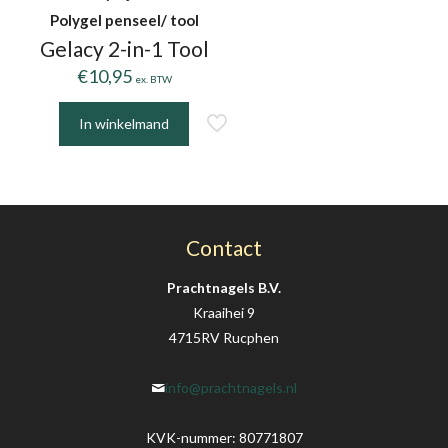
de
de
Polygel penseel/ tool
productpagina
productpagina
Gelacy 2-in-1 Tool
€
10,95
ex. BTW
In winkelmand
Contact
Prachtnagels B.V.
Kraaihei 9
4715RV Rucphen
info@prachtnagels.nl
KVK-nummer: 80771807