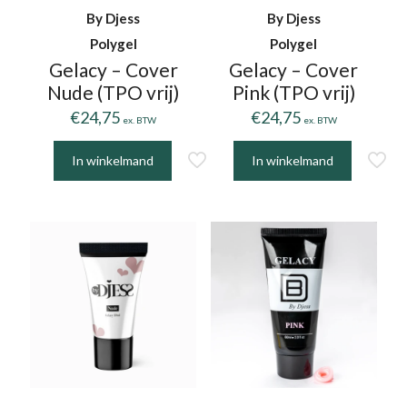
de
op
By Djess
By Djess
productpagina
de
Polygel
Polygel
productpagina
Gelacy – Cover
Gelacy – Cover
Nude (TPO vrij)
Pink (TPO vrij)
€
24,75
€
24,75
ex. BTW
ex. BTW
In winkelmand
In winkelmand
Dit
Dit
product
product
heeft
heeft
meerdere
meerdere
variaties.
variaties.
Deze
Deze
optie
optie
kan
kan
gekozen
gekozen
worden
worden
op
op