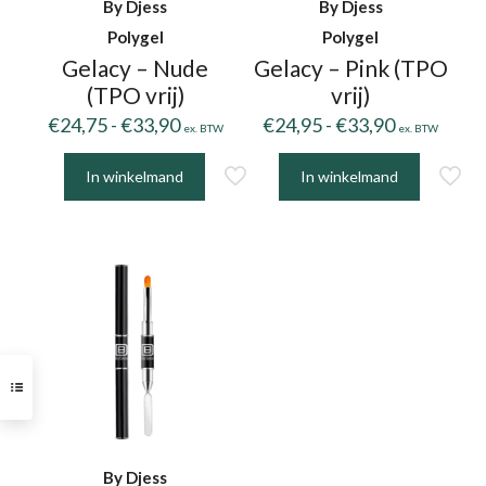
By Djess
By Djess
de
de
Polygel
Polygel
productpagina
productpagina
Gelacy – Nude
Gelacy – Pink (TPO
(TPO vrij)
vrij)
Prijsklasse:
Prijsklasse
€
24,75
-
€
33,90
€
24,95
-
€
33,90
ex. BTW
ex. BTW
€24,75
€24,95
tot
tot
In winkelmand
In winkelmand
Dit
Dit
€33,90
€33,90
product
product
heeft
heeft
meerdere
meerdere
variaties.
variaties.
Deze
Deze
optie
optie
kan
kan
gekozen
gekozen
worden
worden
op
op
By Djess