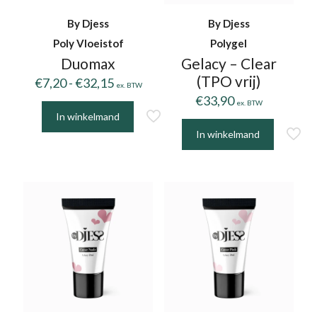
By Djess
By Djess
Poly Vloeistof
Polygel
Duomax
Gelacy – Clear
(TPO vrij)
Prijsklasse:
€
7,20
-
€
32,15
ex. BTW
€7,20
€
33,90
ex. BTW
tot
In winkelmand
Dit
€32,15
In winkelmand
product
Dit
heeft
product
meerdere
heeft
variaties.
meerdere
Deze
variaties.
optie
Deze
kan
optie
gekozen
kan
worden
gekozen
op
worden