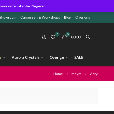
g voor onze vakantie.
Negeren
Showroom
Cursussen & Workshops
Blog
Over ons
0
0
€0,00
a
Aurora Crystals
Overige
SALE
Home
Moyra
Acryl