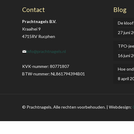
Contact
Blog
Prachtnagels B.V.
De kloof
Kraaihei 9
27 juni 
4715RV Rucphen
TPO-je
info@prachtnagels.nl
16 juni 
KVK-nummer: 80771807
Hoe onde
BTW-nummer: NL861794394B01
8 april 2
© Prachtnagels. Alle rechten voorbehouden. | Webdesign: