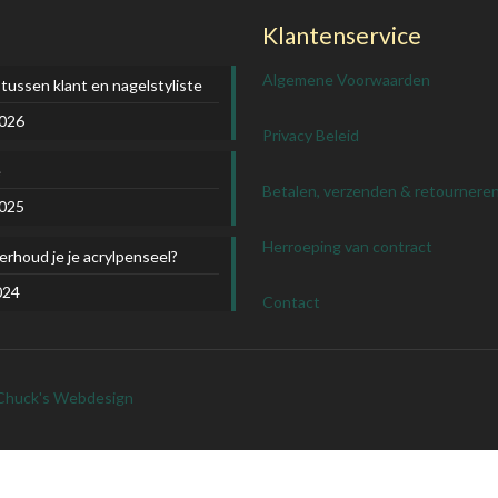
Klantenservice
Algemene Voorwaarden
 tussen klant en nagelstyliste
2026
Privacy Beleid
e
Betalen, verzenden & retournere
2025
Herroeping van contract
rhoud je je acrylpenseel?
024
Contact
Chuck's Webdesign