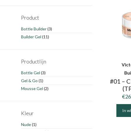
Product
Bottle Builder
(3)
Builder Gel
(11)
Productlijn
Vict
Bottle Gel
(3)
Bui
#01 – C
Gel & Go
(1)
(TP
Mousse Gel
(2)
€
26
In w
Kleur
Dit
product
Nude
(1)
heeft