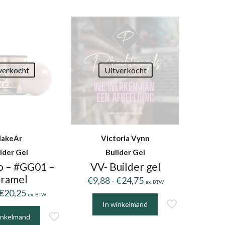
e
.
verkocht
Uitverkocht
pagina
akeAr
Victoria Vynn
lder Gel
Builder Gel
o – #GG01 –
VV- Builder gel
ramel
Prijsklasse:
€
9,88
-
€
24,75
ex. BTW
Prijsklasse:
€9,88
€
20,25
ex. BTW
€9,55
tot
In winkelmand
Dit
tot
€24,75
inkelmand
product