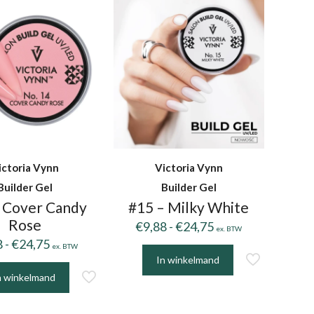
dere
variaties.
ies.
Deze
optie
kan
gekozen
zen
worden
en
op
de
productpagina
ictoria Vynn
Victoria Vynn
uctpagina
Builder Gel
Builder Gel
 Cover Candy
#15 – Milky White
Rose
Prijsklasse:
€
9,88
-
€
24,75
ex. BTW
Prijsklasse:
€9,88
8
-
€
24,75
ex. BTW
€9,88
tot
In winkelmand
Dit
tot
€24,75
n winkelmand
product
€24,75
uct
heeft