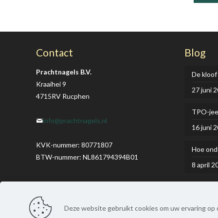
product
heeft
meerder
variaties
Contact
Blog
Deze
optie
Prachtnagels B.V.
De kloof
kan
Kraaihei 9
27 juni 
gekozen
4715RV Rucphen
worden
TPO-je
op
info@prachtnagels.nl
16 juni 
de
product
KVK-nummer: 80771807
Hoe onde
BTW-nummer: NL861794394B01
8 april 2
Deze website gebruikt cookies om uw ervaring op d
© Prachtnagels. Alle rechten voorbehouden. | Webdesign: