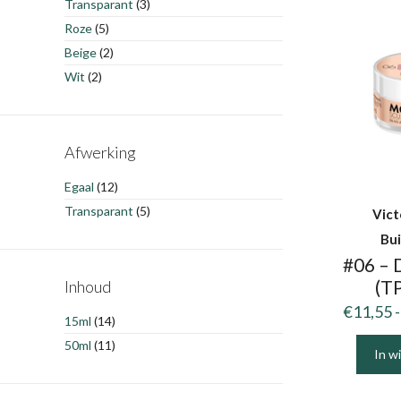
Transparant
(3)
meerder
Roze
(5)
variaties
Beige
(2)
Deze
Wit
(2)
optie
kan
gekozen
worden
Afwerking
op
Egaal
(12)
de
Transparant
(5)
Vict
product
Bui
#06 – 
(TP
Inhoud
€
11,55
-
15ml
(14)
50ml
(11)
In w
Dit
product