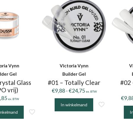
oria Vynn
Victoria Vynn
V
lder Gel
Builder Gel
rystal Glass
#01 – Totally Clear
#02 
O vrij)
Prijsklasse:
€
9,88
-
€
24,75
ex. BTW
€9,88
,85
€
9,8
ex. BTW
tot
In winkelmand
Dit
€24,75
inkelmand
I
product
Dit
heeft
prod
meerdere
heef