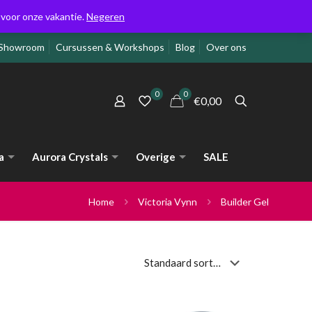
g voor onze vakantie.
Negeren
Showroom
Cursussen & Workshops
Blog
Over ons
0
0
€0,00
a
Aurora Crystals
Overige
SALE
Home
Victoria Vynn
Builder Gel