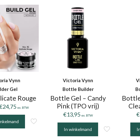
meerdere
heef
e
variaties.
meer
.
Deze
variat
optie
Deze
kan
optie
gekozen
kan
worden
geko
op
word
de
op
productpagina
de
oria Vynn
Victoria Vynn
V
pagina
prod
lder Gel
Bottle Builder
Bo
licate Rouge
Bottle Gel – Candy
Bottle
Pink (TPO vrij)
Clea
Prijsklasse:
€
24,75
ex. BTW
€9,88
€
13,95
€
ex. BTW
tot
inkelmand
€24,75
In winkelmand
I