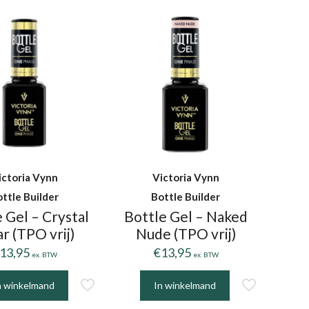
t
meerdere
dere
variaties.
ies.
Deze
optie
kan
gekozen
zen
worden
en
op
de
productpagina
ictoria Vynn
Victoria Vynn
uctpagina
ttle Builder
Bottle Builder
 Gel – Crystal
Bottle Gel – Naked
r (TPO vrij)
Nude (TPO vrij)
13,95
€
13,95
ex. BTW
ex. BTW
n winkelmand
In winkelmand