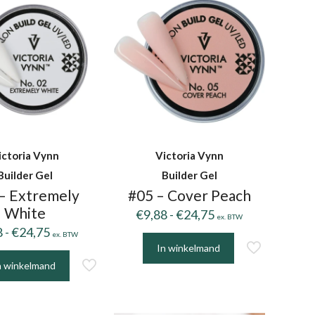
ictoria Vynn
Victoria Vynn
Builder Gel
Builder Gel
– Extremely
#05 – Cover Peach
White
Prijsklasse:
€
9,88
-
€
24,75
ex. BTW
Prijsklasse:
€9,88
8
-
€
24,75
ex. BTW
€9,88
tot
In winkelmand
Dit
tot
€24,75
n winkelmand
product
€24,75
uct
heeft
t
meerdere