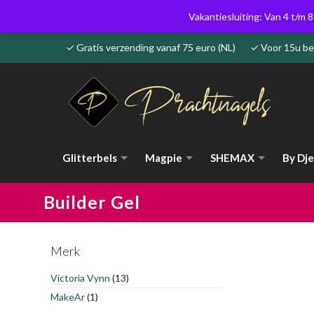
Vakantiesluiting: Van 4 t/m 8
✓ Gratis verzending vanaf 75 euro (NL) ✓ Voor 15u 
Glitterbels
Magpie
SHEMAX
By Dje
Builder Gel
Merk
Victoria Vynn
(13)
MakeAr
(1)