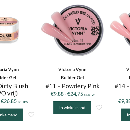
e
variaties.
meer
.
Deze
variat
optie
Deze
kan
optie
gekozen
kan
worden
geko
op
word
de
op
productpagina
de
oria Vynn
Victoria Vynn
V
pagina
prod
lder Gel
Builder Gel
Dirty Blush
#11 – Powdery Pink
#14 –
O vrij)
Prijsklasse:
€
9,88
-
€
24,75
ex. BTW
Prijsklasse:
€9,88
€
26,85
€
9,8
ex. BTW
€11,55
tot
In winkelmand
Dit
tot
€24,75
inkelmand
I
product
Dit
€26,85
heeft
prod