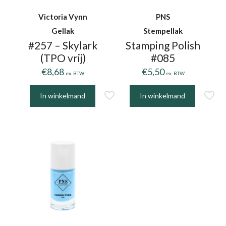
Victoria Vynn
PNS
Gellak
Stempellak
#257 – Skylark
Stamping Polish
(TPO vrij)
#085
€
8,68
€
5,50
ex. BTW
ex. BTW
In winkelmand
In winkelmand