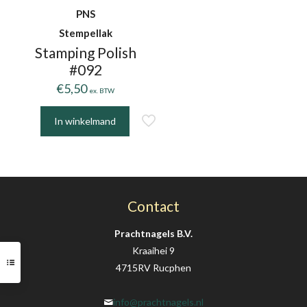
PNS
Stempellak
Stamping Polish
#092
€
5,50
ex. BTW
In winkelmand
Contact
Prachtnagels B.V.
Kraaihei 9
4715RV Rucphen
info@prachtnagels.nl