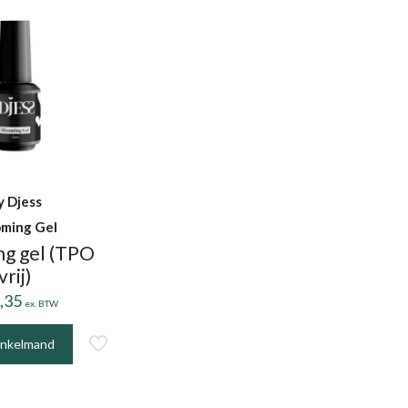
y Djess
oming Gel
ng gel (TPO
vrij)
,35
ex. BTW
inkelmand