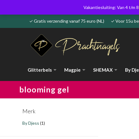
Vakantiesluiting: Van 4 t/m 8
✓ Gratis verzending vanaf 75 euro (NL) ✓ Voor 15u 
Glitterbels
Magpie
SHEMAX
By Dje
blooming gel
Merk
By Djess
(1)