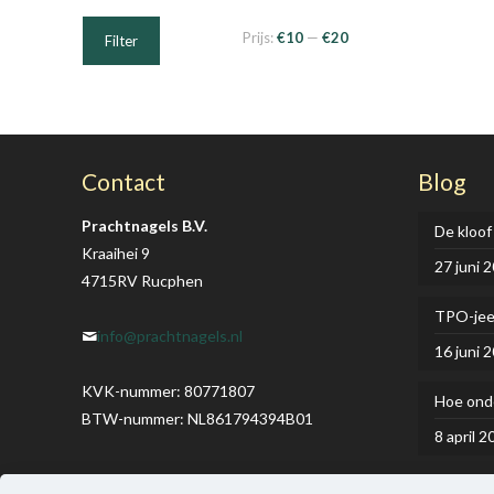
Min.
Max.
Prijs:
€10
—
€20
Filter
prijs
prijs
Contact
Blog
Prachtnagels B.V.
De kloof
Kraaihei 9
27 juni 
4715RV Rucphen
TPO-je
info@prachtnagels.nl
16 juni 
KVK-nummer: 80771807
Hoe onde
BTW-nummer: NL861794394B01
8 april 2