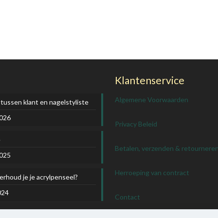
Klantenservice
Algemene Voorwaarden
 tussen klant en nagelstyliste
2026
Privacy Beleid
e
Betalen, verzenden & retournere
2025
Herroeping van contract
rhoud je je acrylpenseel?
024
Contact