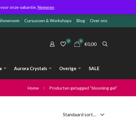
g voor onze vakantie.
Negeren
Showroom
Cursussen & Workshops
Blog
Over ons
0
0
€0,00
a
Aurora Crystals
Overige
SALE
Home
Producten getagged “blooming gel”