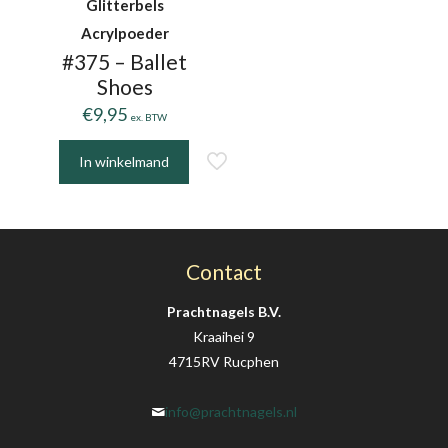
Glitterbels
Acrylpoeder
#375 – Ballet
Shoes
€
9,95
ex. BTW
In winkelmand
Contact
Prachtnagels B.V.
Kraaihei 9
4715RV Rucphen
info@prachtnagels.nl