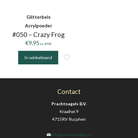
Glitterbels
Acrylpoeder
#050 – Crazy Frog
€
9,95
ex. BTW
In winkelmand
Contact
Prachtnagels B.V.
Kraaihei 9
4715RV Rucphen
info@prachtnagels.nl