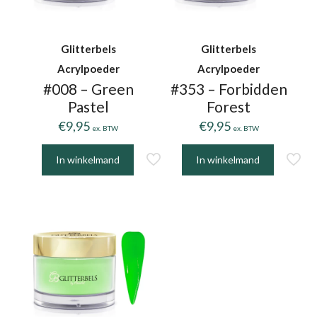
Glitterbels
Glitterbels
Acrylpoeder
Acrylpoeder
#008 – Green
#353 – Forbidden
Pastel
Forest
€
9,95
€
9,95
ex. BTW
ex. BTW
In winkelmand
In winkelmand