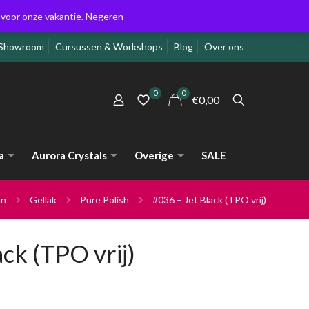
g voor onze vakantie.
Negeren
Showroom
Cursussen & Workshops
Blog
Over ons
0
0
€0,00
a
Aurora Crystals
Overige
SALE
nn
Gellak
Pure Polish
#036 – Jet Black (TPO vrij)
ck (TPO vrij)