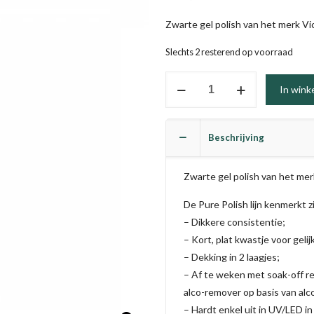
Zwarte gel polish van het merk Vict
Slechts 2 resterend op voorraad
#036
In wink
-
Jet
Black
Beschrijving
(TPO
vrij)
Zwarte gel polish van het merk 
aantal
De Pure Polish lijn kenmerkt z
– Dikkere consistentie;
– Kort, plat kwastje voor gelij
– Dekking in 2 laagjes;
– Af te weken met soak-off re
alco-remover op basis van alc
– Hardt enkel uit in UV/LED in