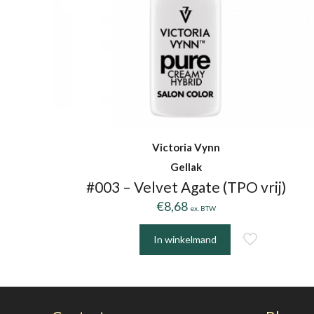
Victoria Vynn
Gellak
#003 – Velvet Agate (TPO vrij)
€
8,68
ex. BTW
In winkelmand