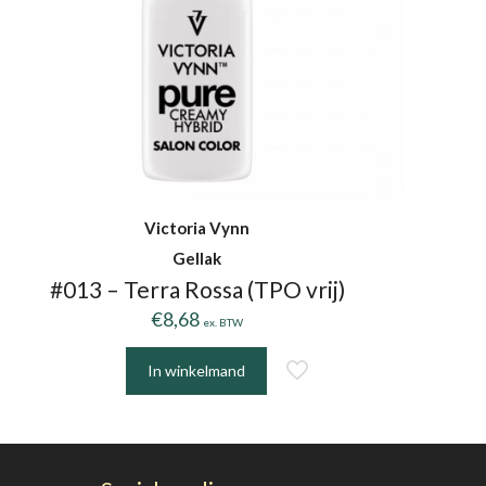
Victoria Vynn
Gellak
#013 – Terra Rossa (TPO vrij)
€
8,68
ex. BTW
In winkelmand