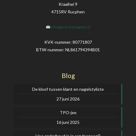
Kraaihei 9
4715RV Rucphen
info@prachtnagels.nl
KVK-nummer: 80771807
BTW-nummer: NL861794394B01
Blog
De kloof tussen klant en nagelstyliste
27 juni 2026
TPO-jee
16 juni 2025
Hoe onderhoud je je acrylpenseel?