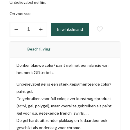
Unbelievabel gel lijn.
Op voorraad
#064
In winkelmand
-
Saphire
Stone
Beschrijving
(TPO
vrij)
Donker blauwe color/ paint gel met een glansje van
aantal
het merk Glitterbels.
Unbelievabel gel is een sterk gepigmenteerde color/
paint gel.
Te gebruiken voor full color, over kunstnagelproduct
(acryl, gel, polygel), maar vooral te gebruiken als paint
gel voor o.a. getekende french, swirls, …
De gel hardt uit zonder plaklaag en is daardoor ook
geschikt als onderlaag voor chrome.