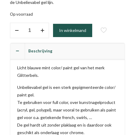
de Unbelievabel gel lijn.
Op voorraad
#084
In winkelmand
-
Paradise
(TPO
Beschrijving
vrij)
aantal
Licht blauwe mint color/ paint gel van het merk
Glitterbels.
Unbelievabel gel is een sterk gepigmenteerde color/
paint gel.
Te gebruiken voor full color, over kunstnagelproduct
(acryl, gel, polygel), maar vooral te gebruiken als paint
gel voor o.a. getekende french, swirls, …
De gel hardt uit zonder plaklaag en is daardoor ook
geschikt als onderlaag voor chrome.