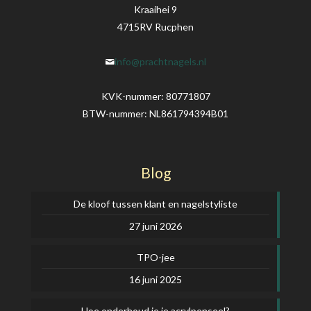
Kraaihei 9
4715RV Rucphen
info@prachtnagels.nl
KVK-nummer: 80771807
BTW-nummer: NL861794394B01
Blog
De kloof tussen klant en nagelstyliste
27 juni 2026
TPO-jee
16 juni 2025
Hoe onderhoud je je acrylpenseel?