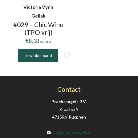
Victoria Vynn
Gellak
#029 – Chic Wine
(TPO vrij)
€
8,18
ex. BTW
In winkelmand
Contact
Prachtnagels B.V.
Kraaihei 9
4715RV Rucphen
info@prachtnagels.nl