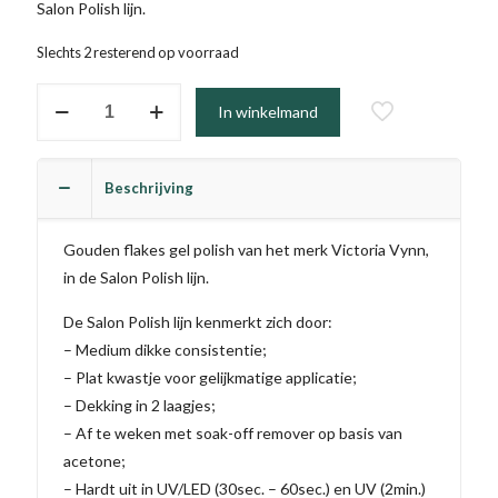
Salon Polish lijn.
Slechts 2 resterend op voorraad
#111
In winkelmand
-
Gold
Foil
Beschrijving
(TPO
vrij)
Gouden flakes gel polish van het merk Victoria Vynn,
aantal
in de Salon Polish lijn.
De Salon Polish lijn kenmerkt zich door:
– Medium dikke consistentie;
– Plat kwastje voor gelijkmatige applicatie;
– Dekking in 2 laagjes;
– Af te weken met soak-off remover op basis van
acetone;
– Hardt uit in UV/LED (30sec. – 60sec.) en UV (2min.)