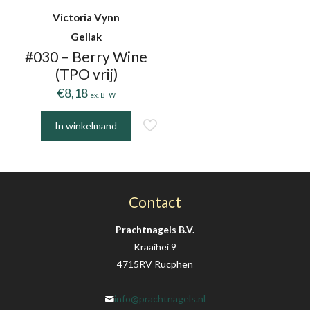
Victoria Vynn
Gellak
#030 – Berry Wine
(TPO vrij)
€
8,18
ex. BTW
In winkelmand
Contact
Prachtnagels B.V.
Kraaihei 9
4715RV Rucphen
info@prachtnagels.nl