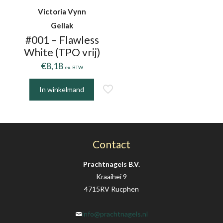
Victoria Vynn
Gellak
#001 – Flawless
White (TPO vrij)
€
8,18
ex. BTW
In winkelmand
Contact
Prachtnagels B.V.
Kraaihei 9
4715RV Rucphen
info@prachtnagels.nl