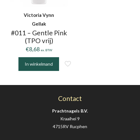
Victoria Vynn
Gellak
#011 – Gentle Pink
(TPO vrij)
€
8,68
ex. BTW
In winkelmand
Contact
Prachtnagels B.V.
Kraaihei 9
4715RV Rucphen