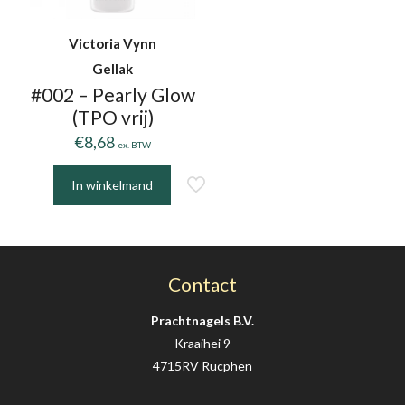
Victoria Vynn
Gellak
#002 – Pearly Glow
(TPO vrij)
€
8,68
ex. BTW
In winkelmand
Contact
Prachtnagels B.V.
Kraaihei 9
4715RV Rucphen