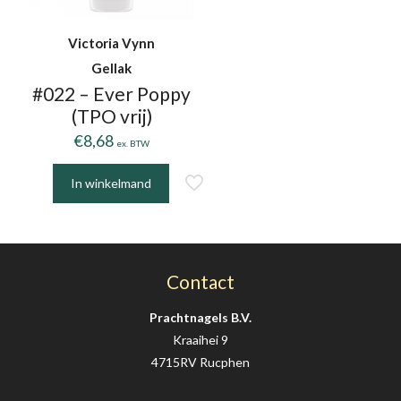
Victoria Vynn
Gellak
#022 – Ever Poppy
(TPO vrij)
€
8,68
ex. BTW
In winkelmand
Contact
Prachtnagels B.V.
Kraaihei 9
4715RV Rucphen