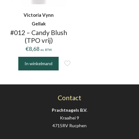
Victoria Vynn
Gellak
#012 – Candy Blush
(TPO vrij)
€
8,68
ex. BTW
In winkelmand
Contact
Prachtnagels B.V.
Kraaihei 9
4715RV Rucphen