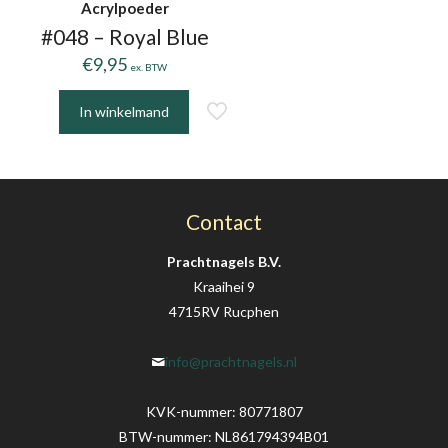
Acrylpoeder
#048 – Royal Blue
€
9,95
ex. BTW
In winkelmand
Contact
Prachtnagels B.V.
Kraaihei 9
4715RV Rucphen
info@prachtnagels.nl
KVK-nummer: 80771807
BTW-nummer: NL861794394B01