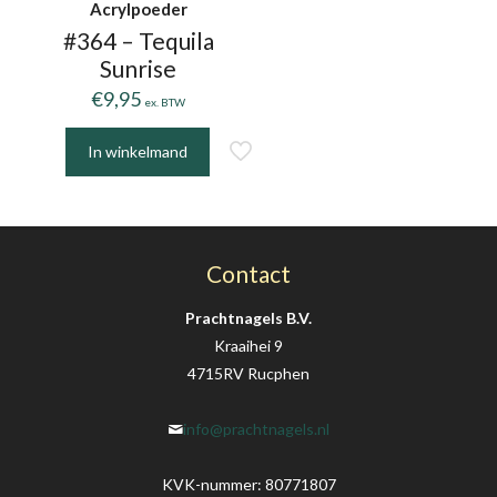
Acrylpoeder
#364 – Tequila
Sunrise
€
9,95
ex. BTW
In winkelmand
Contact
Prachtnagels B.V.
Kraaihei 9
4715RV Rucphen
info@prachtnagels.nl
KVK-nummer: 80771807