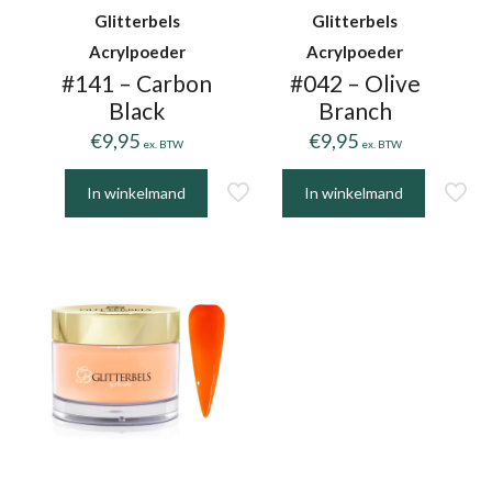
Glitterbels
Glitterbels
Acrylpoeder
Acrylpoeder
#141 – Carbon
#042 – Olive
Black
Branch
€
9,95
€
9,95
ex. BTW
ex. BTW
In winkelmand
In winkelmand