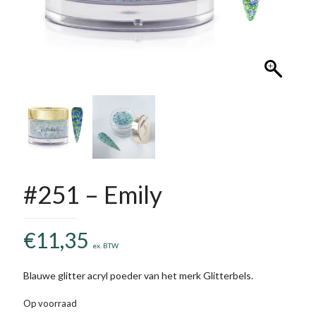
#251 – Emily
€
11,35
ex. BTW
Blauwe glitter acryl poeder van het merk Glitterbels.
Op voorraad