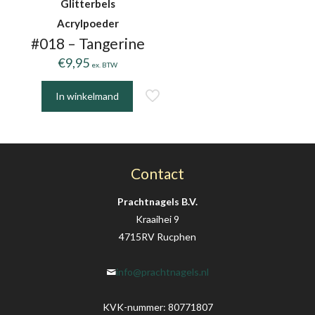
Glitterbels
Acrylpoeder
#018 – Tangerine
€
9,95
ex. BTW
In winkelmand
Contact
Prachtnagels B.V.
Kraaihei 9
4715RV Rucphen
info@prachtnagels.nl
KVK-nummer: 80771807