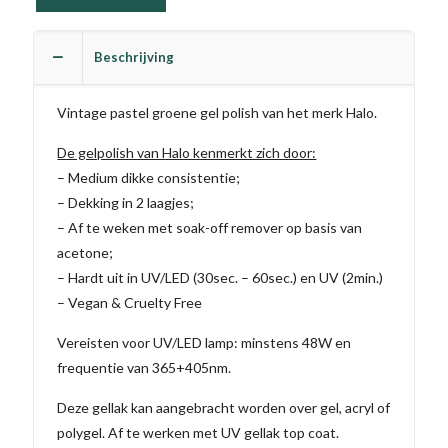
Beschrijving
Vintage pastel groene gel polish van het merk Halo.
De gelpolish van Halo kenmerkt zich door:
– Medium dikke consistentie;
– Dekking in 2 laagjes;
– Af te weken met soak-off remover op basis van
acetone;
– Hardt uit in UV/LED (30sec. – 60sec.) en UV (2min.)
– Vegan & Cruelty Free
Vereisten voor UV/LED lamp: minstens 48W en
frequentie van 365+405nm.
Deze gellak kan aangebracht worden over gel, acryl of
polygel. Af te werken met UV gellak top coat.