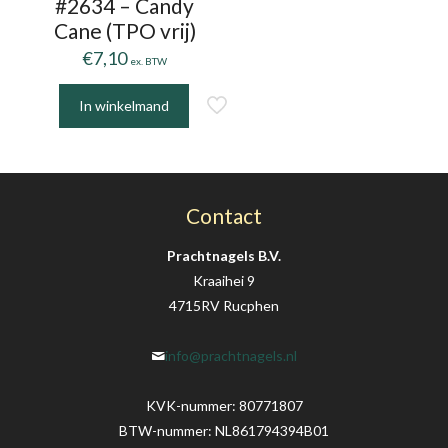
#2634 – Candy
Cane (TPO vrij)
€
7,10
ex. BTW
In winkelmand
Contact
Prachtnagels B.V.
Kraaihei 9
4715RV Rucphen
info@prachtnagels.nl
KVK-nummer: 80771807
BTW-nummer: NL861794394B01