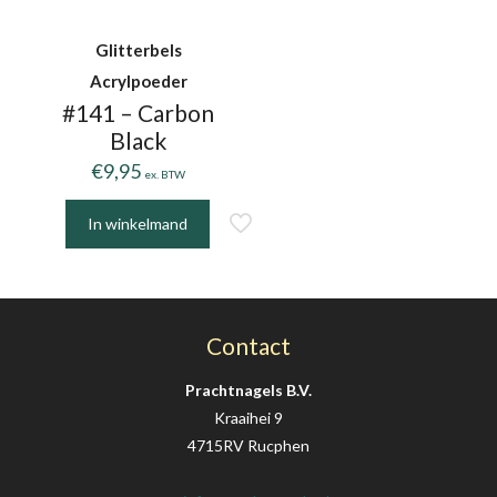
Glitterbels
Acrylpoeder
#141 – Carbon
Black
€
9,95
ex. BTW
In winkelmand
Contact
Prachtnagels B.V.
Kraaihei 9
4715RV Rucphen