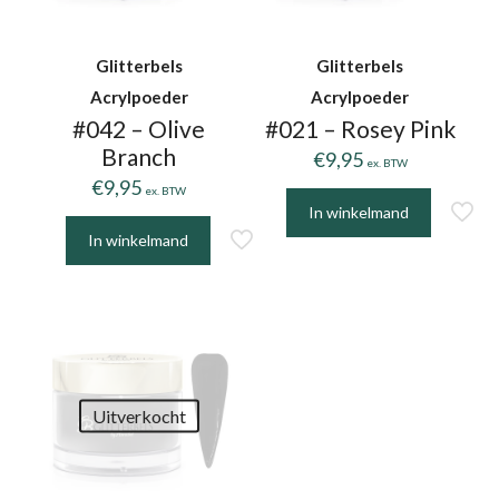
Glitterbels
Glitterbels
Acrylpoeder
Acrylpoeder
#042 – Olive
#021 – Rosey Pink
Branch
€
9,95
ex. BTW
€
9,95
ex. BTW
In winkelmand
In winkelmand
Uitverkocht