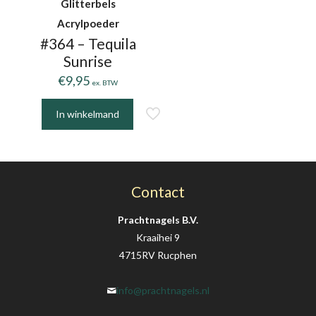
Glitterbels
Acrylpoeder
#364 – Tequila
Sunrise
€
9,95
ex. BTW
In winkelmand
Contact
Prachtnagels B.V.
Kraaihei 9
4715RV Rucphen
info@prachtnagels.nl