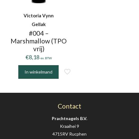
Victoria Vynn
Gellak
#004 –
Marshmallow (TPO
vrij)
€
8,18
ex. BTW
In winkelmand
Contact
Prachtnagels B.V.
Kraaihei 9
4715RV Rucphen