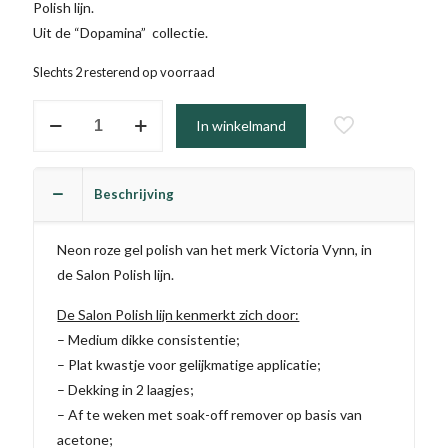
Polish lijn.
Uit de “Dopamina” collectie.
Slechts 2 resterend op voorraad
#379
In winkelmand
-
Euforia
(TPO
Beschrijving
vrij)
aantal
Neon roze gel polish van het merk Victoria Vynn, in
de Salon Polish lijn.
De Salon Polish lijn kenmerkt zich door:
– Medium dikke consistentie;
– Plat kwastje voor gelijkmatige applicatie;
– Dekking in 2 laagjes;
– Af te weken met soak-off remover op basis van
acetone;