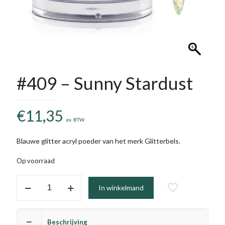
#409 – Sunny Stardust
€
11,35
ex. BTW
Blauwe glitter acryl poeder van het merk Glitterbels.
Op voorraad
#409
In winkelmand
-
Sunny
Stardust
Beschrijving