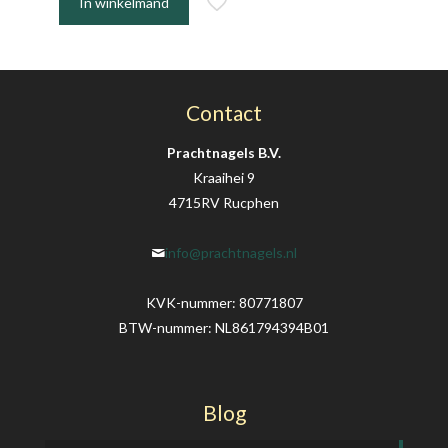
In winkelmand
Contact
Prachtnagels B.V.
Kraaihei 9
4715RV Rucphen
info@prachtnagels.nl
KVK-nummer: 80771807
BTW-nummer: NL861794394B01
Blog