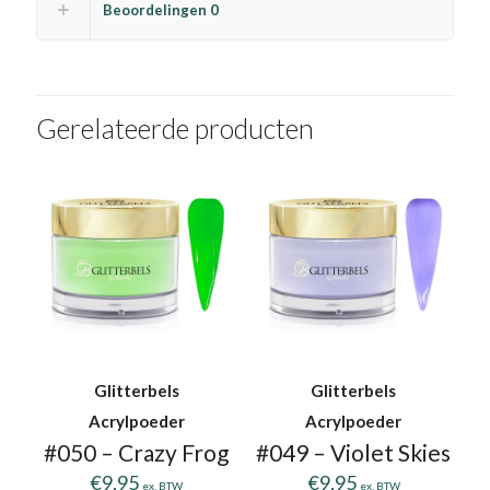
Beoordelingen
0
Gerelateerde producten
Glitterbels
Glitterbels
Acrylpoeder
Acrylpoeder
#050 – Crazy Frog
#049 – Violet Skies
€
9,95
€
9,95
ex. BTW
ex. BTW