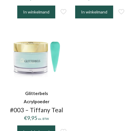
In winkelmand
In winkelmand
Glitterbels
Acrylpoeder
#003 – Tiffany Teal
€
9,95
ex. BTW