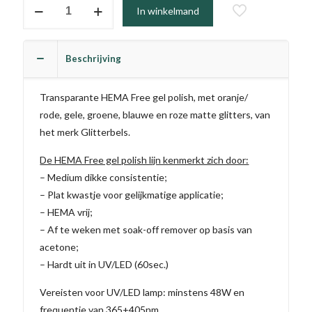
#411
In winkelmand
-
Mash
Up
Beschrijving
(TPO
vrij)
Transparante HEMA Free gel polish, met oranje/
aantal
rode, gele, groene, blauwe en roze matte glitters, van
het merk Glitterbels.
De HEMA Free gel polish lijn kenmerkt zich door:
– Medium dikke consistentie;
– Plat kwastje voor gelijkmatige applicatie;
– HEMA vrij;
– Af te weken met soak-off remover op basis van
acetone;
– Hardt uit in UV/LED (60sec.)
Vereisten voor UV/LED lamp: minstens 48W en
frequentie van 365+405nm.