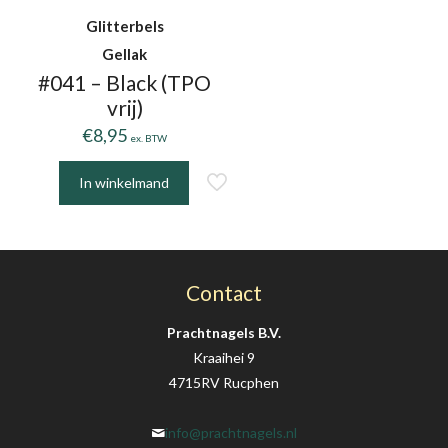
Glitterbels
Gellak
#041 – Black (TPO
vrij)
€
8,95
ex. BTW
In winkelmand
Contact
Prachtnagels B.V.
Kraaihei 9
4715RV Rucphen
info@prachtnagels.nl