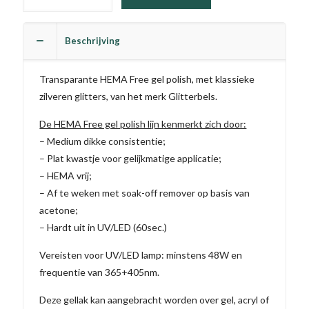
-
Snow
Cone
Beschrijving
(TPO
vrij)
Transparante HEMA Free gel polish, met klassieke
aantal
zilveren glitters, van het merk Glitterbels.
De HEMA Free gel polish lijn kenmerkt zich door:
– Medium dikke consistentie;
– Plat kwastje voor gelijkmatige applicatie;
– HEMA vrij;
– Af te weken met soak-off remover op basis van
acetone;
– Hardt uit in UV/LED (60sec.)
Vereisten voor UV/LED lamp: minstens 48W en
frequentie van 365+405nm.
Deze gellak kan aangebracht worden over gel, acryl of