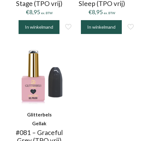
Stage (TPO vrij)
Sleep (TPO vrij)
€
8,95
€
8,95
ex. BTW
ex. BTW
In winkelmand
In winkelmand
Glitterbels
Gellak
#081 – Graceful
Grey (TPO vrij)