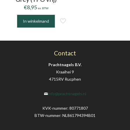
€
8,95
ex. BTW
In winkelmand
Contact
Prachtnagels B.V.
Kraaihei 9
4715RV Rucphen
info@prachtnagels.nl
KVK-nummer: 80771807
BTW-nummer: NL861794394B01