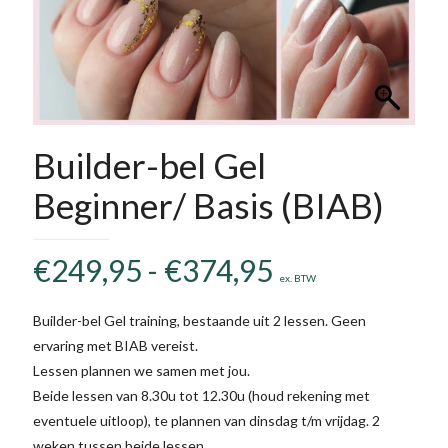
Builder-bel Gel
Beginner/ Basis (BIAB)
Prijsklasse:
€
249,95
-
€
374,95
ex. BTW
€249,95
tot
Builder-bel Gel training, bestaande uit 2 lessen. Geen
ervaring met BIAB vereist.
€374,95
Lessen plannen we samen met jou.
Beide lessen van 8.30u tot 12.30u (houd rekening met
eventuele uitloop), te plannen van dinsdag t/m vrijdag. 2
weken tussen beide lessen.