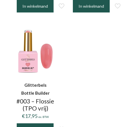
In winkelmand
In winkelmand
Glitterbels
Bottle Builder
#003 – Flossie
(TPO vrij)
€
17,95
ex. BTW