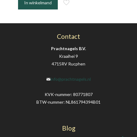
In winkelmand
Contact
Prachtnagels B.V.
Kraaihei 9
4715RV Rucphen
info@prachtnagels.nl
KVK-nummer: 80771807
BTW-nummer: NL861794394B01
Blog