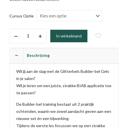
Cursus Optie
Builder-
In winkelmand
bel
Gel
Beginner/
Beschrijving
Basis
(BIAB)
Wil jij aan de slag met de Glitterbels Builder-bel Gels
aantal
in je salon?
Wil je leren om een juiste, strakke BIAB applicatie toe
te passen?
De Builder-bel training bestaat uit 2 praktijk
ochtenden, waarin we zowel aandacht geven aan een
nieuwe set én een bijwerking.
Tijdens de eerste les focussen we op een strakke