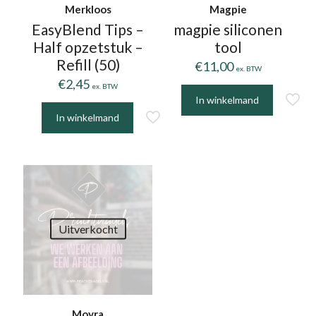
Merkloos
Magpie
EasyBlend Tips –
magpie siliconen
Half opzetstuk –
tool
Refill (50)
€
11,00
ex. BTW
€
2,45
ex. BTW
In winkelmand
In winkelmand
Dit
product
heeft
meerdere
variaties.
Deze
Uitverkocht
optie
kan
gekozen
worden
op
Moyra