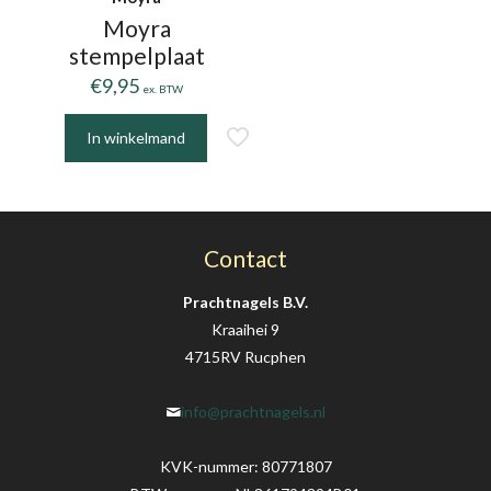
de
Moyra
productpagina
stempelplaat
€
9,95
ex. BTW
In winkelmand
Contact
Prachtnagels B.V.
Kraaihei 9
4715RV Rucphen
info@prachtnagels.nl
KVK-nummer: 80771807