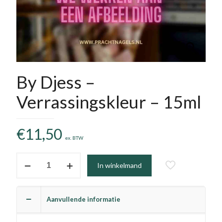
By Djess –
Verrassingskleur – 15ml
€
11,50
ex. BTW
By
In winkelmand
Djess
-
Verrassingskleur
Aanvullende informatie
-
15ml