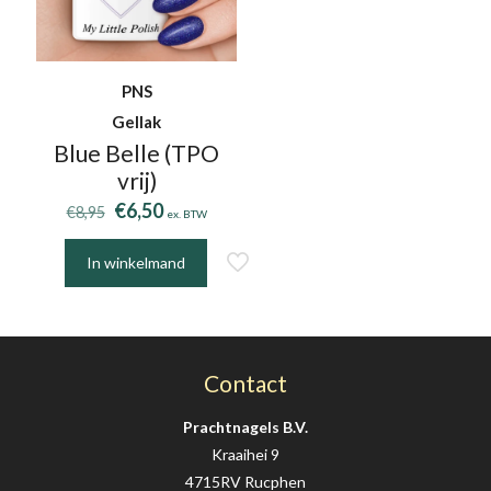
PNS
Gellak
Blue Belle (TPO
vrij)
Oorspronkelijke
Huidige
€
6,50
€
8,95
ex. BTW
prijs
prijs
was:
is:
In winkelmand
€8,95.
€6,50.
Contact
Prachtnagels B.V.
Kraaihei 9
4715RV Rucphen