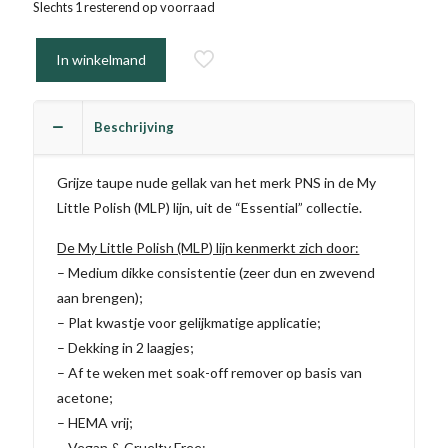
Slechts 1 resterend op voorraad
In winkelmand
Beschrijving
Grijze taupe nude gellak van het merk PNS in de My
Little Polish (MLP) lijn, uit de “Essential” collectie.
De My Little Polish (MLP) lijn kenmerkt zich door:
– Medium dikke consistentie (zeer dun en zwevend
aan brengen);
– Plat kwastje voor gelijkmatige applicatie;
– Dekking in 2 laagjes;
– Af te weken met soak-off remover op basis van
acetone;
– HEMA vrij;
– Vegan & Cruelty Free;