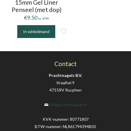
15mm Gel Liner
Penseel (met dop)
€
9,50
ex. BTW
In winkelmand
Contact
Prachtnagels B.V.
Kraaihei 9
4715RV Rucphen
info@prachtnagels.nl
KVK-nummer: 80771807
BTW-nummer: NL861794394B01