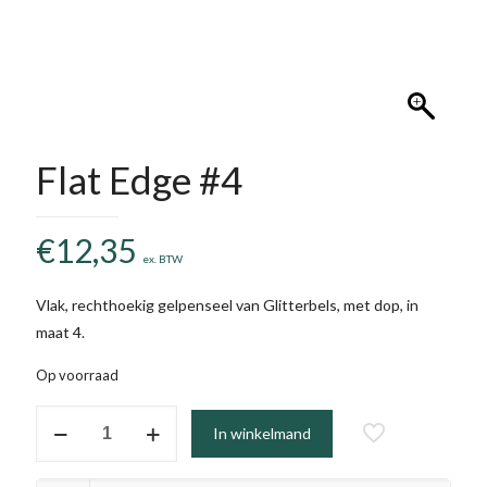
Flat Edge #4
€
12,35
ex. BTW
Vlak, rechthoekig gelpenseel van Glitterbels, met dop, in
maat 4.
Op voorraad
Flat
In winkelmand
Edge
#4