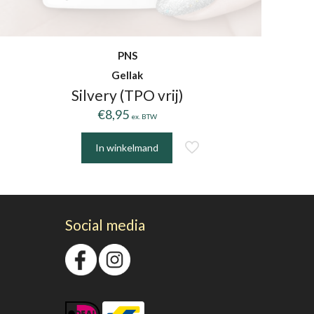
PNS
Gellak
Silvery (TPO vrij)
€
8,95
ex. BTW
In winkelmand
Social media