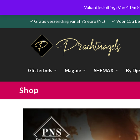
Vakantiesluiting: Van 4 t/m 8
✓ Gratis verzending vanaf 75 euro (NL) ✓ Voor 15u 
Glitterbels
Magpie
SHEMAX
By Dje
Shop