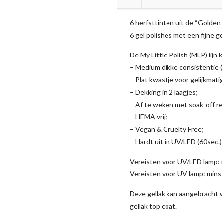
(TPO
vrij)
6 herfsttinten uit de “Golden 
aantal
6 gel polishes met een fijne 
De My Little Polish (MLP) lijn
– Medium dikke consistentie 
– Plat kwastje voor gelijkmati
– Dekking in 2 laagjes;
– Af te weken met soak-off r
– HEMA vrij;
– Vegan & Cruelty Free;
– Hardt uit in UV/LED (60sec.)
Vereisten voor UV/LED lamp:
Vereisten voor UV lamp: min
Deze gellak kan aangebracht w
gellak top coat.