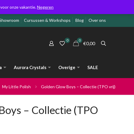
g voor onze vakantie.
Negeren
Showroom
Cursussen & Workshops
Blog
Over ons
0
0
€0,00
a
Aurora Crystals
Overige
SALE
My Little Polish
Golden Glow Boys – Collectie (TPO vrij)
Boys – Collectie (TPO