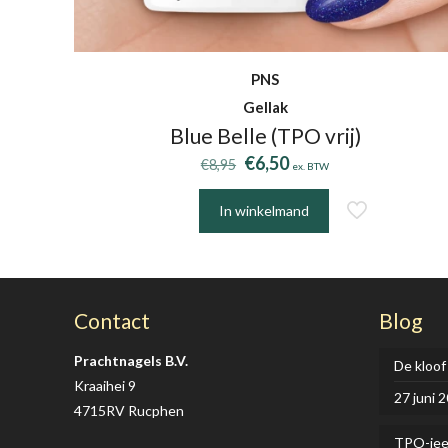
PNS
Gellak
Blue Belle (TPO vrij)
Oorspronkelijke
Huidige
€
6,50
€
8,95
ex. BTW
prijs
prijs
was:
is:
In winkelmand
€8,95.
€6,50.
Contact
Blog
Prachtnagels B.V.
De kloof
Kraaihei 9
27 juni 
4715RV Rucphen
TPO-je