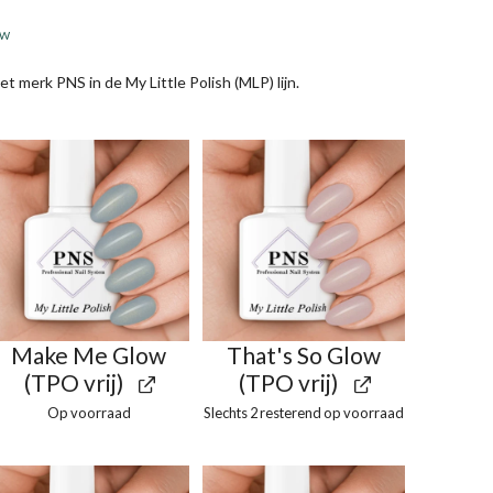
kelijke
idige
TW
js
t merk PNS in de My Little Polish (MLP) lijn.
9,95.
Make Me Glow
That's So Glow
(TPO vrij)
(TPO vrij)
Op voorraad
Slechts 2 resterend op voorraad