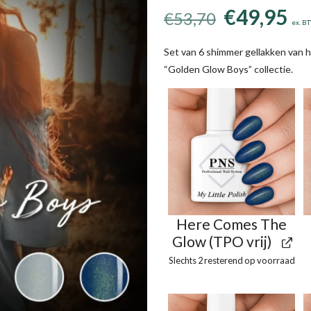
Oorspron
Hu
€
49,95
€
53,70
ex. B
prijs
pri
was:
is:
Set van 6 shimmer gellakken van he
“Golden Glow Boys” collectie.
€53,70.
€4
Here Comes The
Glow (TPO vrij)
Slechts 2 resterend op voorraad