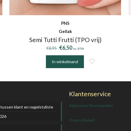
PNS
Gellak
Semi Tutti Frutti (TPO vrij)
Oorspronkelijke
Huidige
€
6,50
€
8,95
ex. BTW
prijs
prijs
was:
is:
In winkelmand
€8,95.
€6,50.
Klantenservice
Algemene Voorwaarden
 tussen klant en nagelstyliste
2026
Privacy Beleid
e