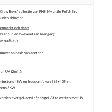
Glow Boys” collectie van PNS, My Little Polish lijn.
gouden shimmer.
 kenmerkt zich door:
(zeer dun en zwevend aan brengen);
ge applicatie;
emover op basis van acetone;
 en UV (2min.);
 minstens 48W en frequentie van 365+405nm.
stens 36W.
orden over gel, acryl of polygel. Af te werken met UV