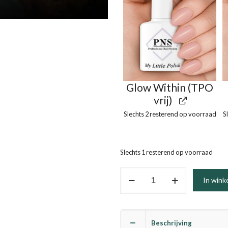
Glow Within (TPO
vrij)
Slechts 2 resterend op voorraad
S
Slechts 1 resterend op voorraad
Golden
In wink
Glow
Boys
-
Beschrijving
Collectie