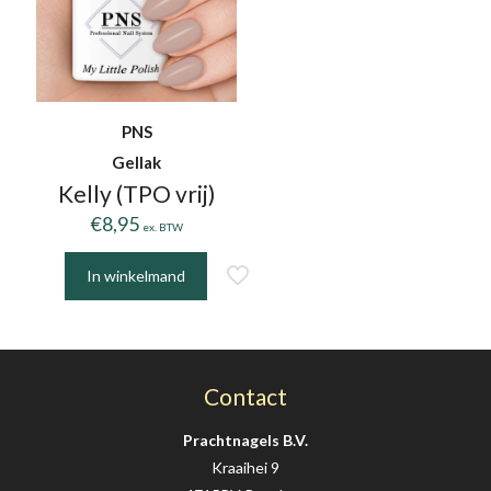
PNS
Gellak
Kelly (TPO vrij)
€
8,95
ex. BTW
In winkelmand
Contact
Prachtnagels B.V.
Kraaihei 9