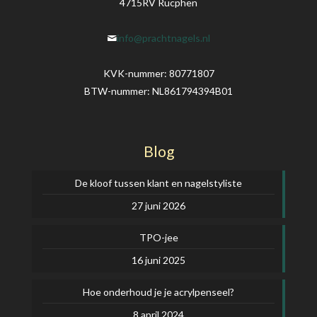
4715RV Rucphen
info@prachtnagels.nl
KVK-nummer: 80771807
BTW-nummer: NL861794394B01
Blog
De kloof tussen klant en nagelstyliste
27 juni 2026
TPO-jee
16 juni 2025
Hoe onderhoud je je acrylpenseel?
8 april 2024