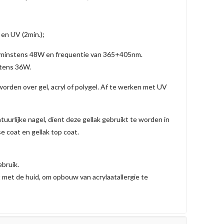
 en UV (2min.);
 minstens 48W en frequentie van 365+405nm.
stens 36W.
orden over gel, acryl of polygel. Af te werken met UV
atuurlijke nagel, dient deze gellak gebruikt te worden in
e coat en gellak top coat.
ebruik.
t met de huid, om opbouw van acrylaatallergie te