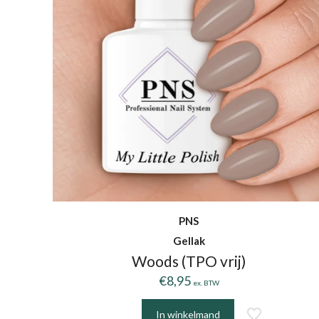
PNS
Gellak
Woods (TPO vrij)
€
8,95
ex. BTW
In winkelmand