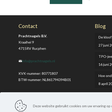
Contact
Blog
Prachtnagels B.V.
De kloof
Kraaihei 9
27 juni 
4715RV Rucphen
TPO-je
info@prachtnagels.nl
16 juni 
KVK-nummer: 80771807
Hoe onde
BTW-nummer: NL861794394B01
8 april 2
Deze website gebruikt cookies om uw ervaring op d
© Prachtnagels. Alle rechten voorbehouden. | Webdesign: