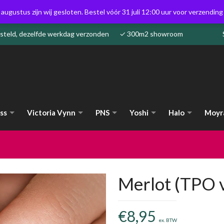
 augustus zijn wij gesloten. Bestel vóór 31 juli 12:00 uur voor verzendin
besteld, dezelfde werkdag verzonden ✓ 300m2 showroom
ss
Victoria Vynn
PNS
Yoshi
Halo
Moyr
Merlot (TPO v
€
8,95
ex. BTW