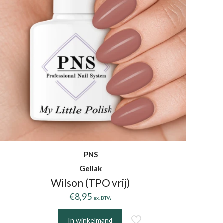
PNS
Gellak
Wilson (TPO vrij)
€
8,95
ex. BTW
In winkelmand