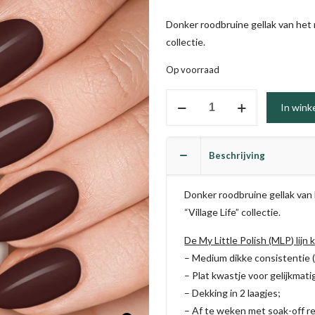
Donker roodbruine gellak van het me
collectie.
Op voorraad
Merlot
In wink
(TPO
vrij)
aantal
Beschrijving
Donker roodbruine gellak van h
“Village Life” collectie.
De My Little Polish (MLP) lijn
– Medium dikke consistentie 
– Plat kwastje voor gelijkmati
– Dekking in 2 laagjes;
– Af te weken met soak-off r