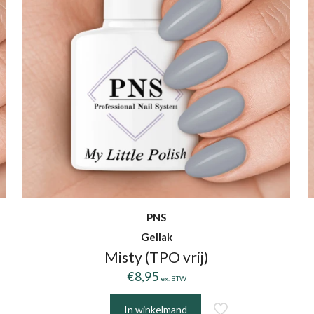
PNS
Gellak
Misty (TPO vrij)
€
8,95
ex. BTW
In winkelmand