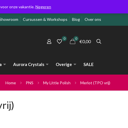
g voor onze vakantie.
Negeren
Showroom
Cursussen & Workshops
Blog
Over ons
0
0
€0,00
a
Aurora Crystals
Overige
SALE
Home
PNS
My Little Polish
Merlot (TPO vrij)
rij)