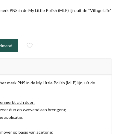
rk PNS in de My Little Polish (MLP) lijn, uit de “Village Life”
elmand
et merk PNS in de My Little Polish (MLP) lijn, uit de
 kenmerkt zich door:
(zeer dun en zwevend aan brengen);
ge applicatie;
emover op basis van acetone;