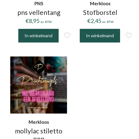
PNS
Merkloos
pns vellentang
Stofborstel
€
8,95
€
2,45
ex. BTW
ex. BTW
In winkelmand
In winkelmand
Dit
product
heeft
meerdere
variaties.
Deze
optie
kan
gekozen
worden
op
Merkloos
de
mollylac stiletto
productpagina
pop