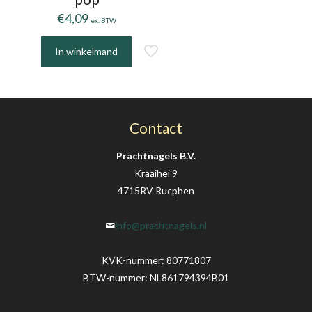
€
4,09
ex. BTW
In winkelmand
Contact
Prachtnagels B.V.
Kraaihei 9
4715RV Rucphen
info@prachtnagels.nl
KVK-nummer: 80771807
BTW-nummer: NL861794394B01