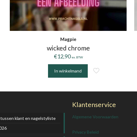
Magpie
wicked chrome
€
12,90
ex. BTW
In winkelmand
Klantenservice
Algemene Voorwaarden
 tussen klant en nagelstyliste
2026
Privacy Beleid