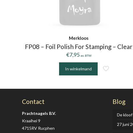
Merkloos
FP08 – Foil Polish For Stamping – Clear
€
7,95
ex. BTW
In winkelmand
Contact
Blog
Prachtnagels B.V.
De kloof
Kraaihei 9
27 juni 
4715RV Rucphen