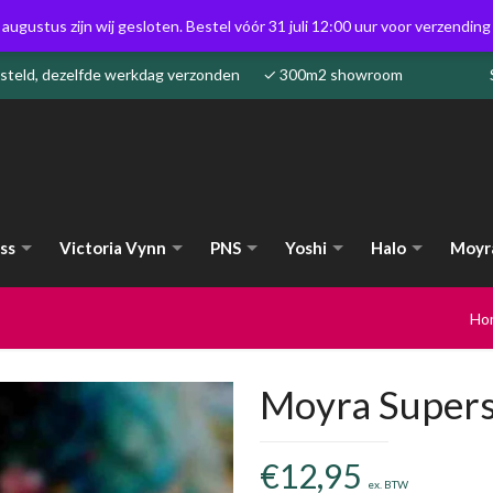
 augustus zijn wij gesloten. Bestel vóór 31 juli 12:00 uur voor verzendin
besteld, dezelfde werkdag verzonden ✓ 300m2 showroom
ss
Victoria Vynn
PNS
Yoshi
Halo
Moyr
Ho
Moyra Supers
€
12,95
ex. BTW