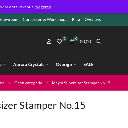
g voor onze vakantie.
Negeren
Showroom
Cursussen & Workshops
Blog
Over ons
0
0
€0,00
a
Aurora Crystals
Overige
SALE
me
Geen categorie
Moyra Supersizer Stamper No.15
izer Stamper No.15