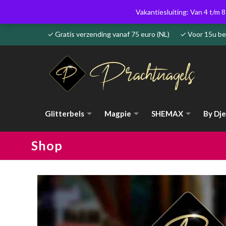
Vakantiesluiting: Van 4 t/m 8
✓ Gratis verzending vanaf 75 euro (NL) ✓ Voor 15u 
Glitterbels
Magpie
SHEMAX
By Dje
Shop