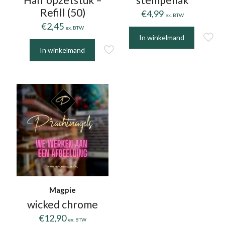
Refill (50)
€
4,99
ex. BTW
€
2,45
ex. BTW
In winkelmand
In winkelmand
Dit
product
heeft
meerdere
variaties.
Deze
optie
kan
gekozen
worden
op
Magpie
de
wicked chrome
productpagina
€
12,90
ex. BTW