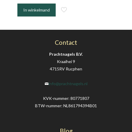
In winkelmand
Contact
Prachtnagels B.V.
Kraaihei 9
4715RV Rucphen
info@prachtnagels.nl
KVK-nummer: 80771807
BTW-nummer: NL861794394B01
Blog