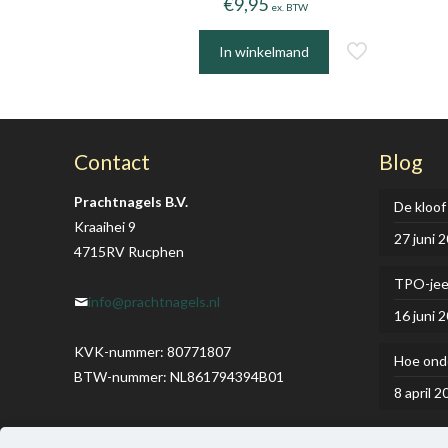
€
9,95
ex. BTW
In winkelmand
Contact
Blog
Prachtnagels B.V.
De kloof
Kraaihei 9
27 juni 
4715RV Rucphen
TPO-je
info@prachtnagels.nl
16 juni 
KVK-nummer: 80771807
Hoe onde
BTW-nummer: NL861794394B01
8 april 2