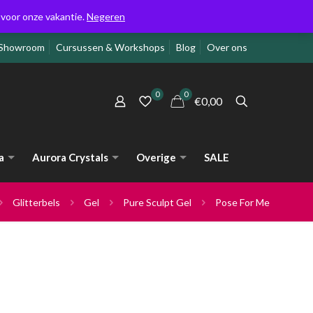
g voor onze vakantie.
Negeren
Showroom
Cursussen & Workshops
Blog
Over ons
0
0
€0,00
a
Aurora Crystals
Overige
SALE
Glitterbels
Gel
Pure Sculpt Gel
Pose For Me