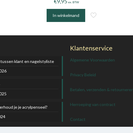
€
9,95
ex. BTW
In winkelmand
Klantenservice
Algemene Voorwaarden
 tussen klant en nagelstyliste
2026
Privacy Beleid
e
Betalen, verzenden & retournere
2025
Herroeping van contract
rhoud je je acrylpenseel?
024
Contact