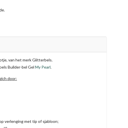
de.
otje, van het merk Glitterbels.
bels Builder-bel Gel
My Pearl
.
zich door:
op verlenging met tip of sjabloon;