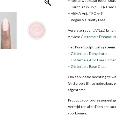
– Niet afweekbaar (geen soak-
– Hardt uit in UV/LED (60sec.)
– HEMA Vrij, TPO-vrij;
– Vegan & Cruelty Free
Vereisten voor UV/LED lamp
Advies:
Glitterbels Dreamcur
Het Pure Sculpt Gel systeem v
–
Glitterbels Dehydrator
–
Glitterbels Acid Free Primer
–
Glitterbels Base Coat
Om een ideale hechting te w
Glitterbels lijn te gebruiken,
afgestemd.
Product voor professioneel g
Vermijd ten alle tijden contac
voorkomen.