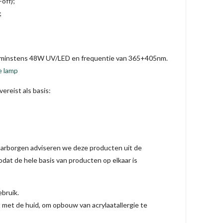
off);
;
: minstens 48W UV/LED en frequentie van 365+405nm.
e lamp
ereist als basis:
aarborgen adviseren we deze producten uit de
 zodat de hele basis van producten op elkaar is
ebruik.
t met de huid, om opbouw van acrylaatallergie te