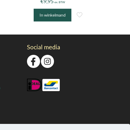
€
9,95
ex. BTW
In winkelmand
Social media
n