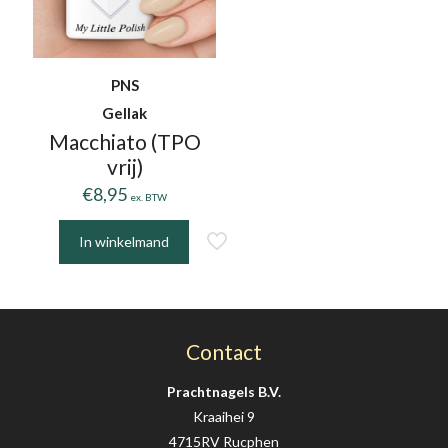
PNS
Gellak
Macchiato (TPO
vrij)
€
8,95
ex. BTW
In winkelmand
Contact
Prachtnagels B.V.
Kraaihei 9
4715RV Rucphen