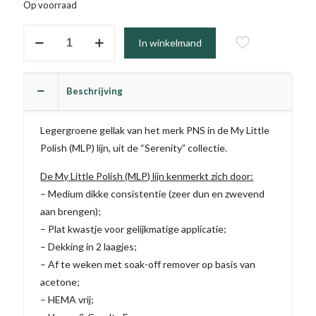
Op voorraad
Serpentine
In winkelmand
(TPO
vrij)
aantal
Beschrijving
Legergroene gellak van het merk PNS in de My Little
Polish (MLP) lijn, uit de “Serenity” collectie.
De My Little Polish (MLP) lijn kenmerkt zich door:
– Medium dikke consistentie (zeer dun en zwevend
aan brengen);
– Plat kwastje voor gelijkmatige applicatie;
– Dekking in 2 laagjes;
– Af te weken met soak-off remover op basis van
acetone;
– HEMA vrij;