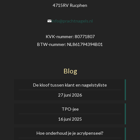
4715RV Rucphen
info@prachtnagels.nl
KVK-nummer: 80771807
BTW-nummer: NL861794394B01
Blog
De kloof tussen klant en nagelstyliste
27 juni 2026
TPO-jee
16 juni 2025
Hoe onderhoud je je acrylpenseel?