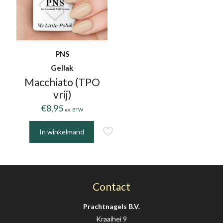
PNS
Gellak
Macchiato (TPO
vrij)
€
8,95
ex. BTW
In winkelmand
Contact
Prachtnagels B.V.
Kraaihei 9