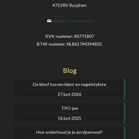
4715RV Rucphen
info@prachtnagels.nl
KVK-nummer: 80771807
BTW-nummer: NL861794394B01
Blog
De kloof tussen klant en nagelstyliste
27 juni 2026
TPO-jee
16 juni 2025
Hoe onderhoud je je acrylpenseel?