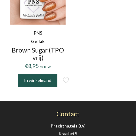
PNS
Gellak
Brown Sugar (TPO
vrij)
€
8,95
ex. BTW
In winkelmand
Contact
Prachtnagels B.V.
Kraaihei 9