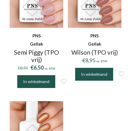
PNS
PNS
Gellak
Gellak
Semi Piggy (TPO
Wilson (TPO vrij)
vrij)
€
8,95
ex. BTW
Oorspronkelijke
Huidige
€
6,50
€
8,95
ex. BTW
prijs
prijs
In winkelmand
was:
is:
In winkelmand
€8,95.
€6,50.