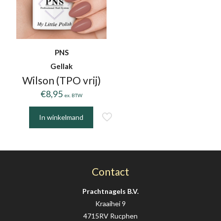
PNS
Gellak
Wilson (TPO vrij)
€
8,95
ex. BTW
In winkelmand
Contact
Prachtnagels B.V.
Kraaihei 9
4715RV Rucphen