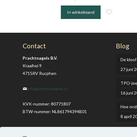
In winkelmand
Contact
Blog
Prachtnagels B.V.
De kloof
Kraaihei 9
27 juni 
4715RV Rucphen
TPO-je
info@prachtnagels.nl
16 juni 
KVK-nummer: 80771807
Hoe onde
BTW-nummer: NL861794394B01
8 april 2