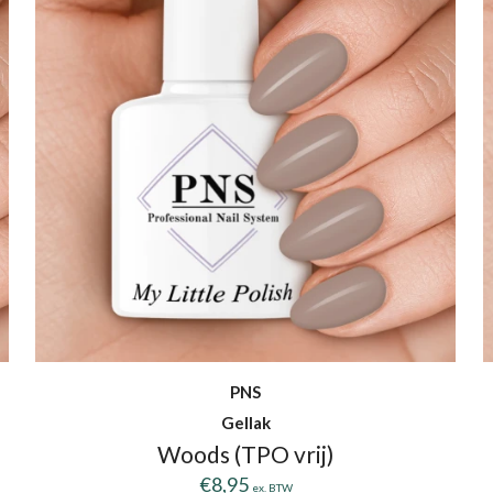
PNS
Gellak
Woods (TPO vrij)
€
8,95
ex. BTW