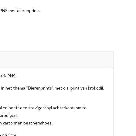
PNS met dierenprints.
merk PNS.
 in het thema “Dierenprints”, met o.a. print van krokodil,
l en heeft een stevige vinyl achterkant, om te
oorbuigen.
een kartonnen beschermhoes.
 x 9,5cm.