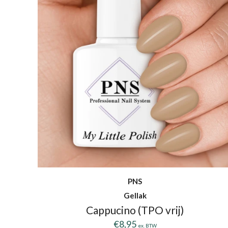
PNS
Gellak
Cappucino (TPO vrij)
€
8,95
ex. BTW