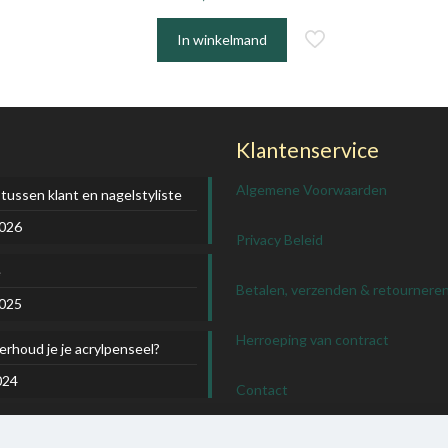
In winkelmand
Klantenservice
Algemene Voorwaarden
 tussen klant en nagelstyliste
2026
Privacy Beleid
e
Betalen, verzenden & retournere
2025
Herroeping van contract
rhoud je je acrylpenseel?
024
Contact