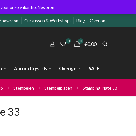
g voor onze vakantie.
Negeren
Showroom
Cursussen & Workshops
Blog
Over ons
0
0
€0,00
a
Aurora Crystals
Overige
SALE
NS
Stempelen
Stempelplaten
Stamping Plate 33
e 33