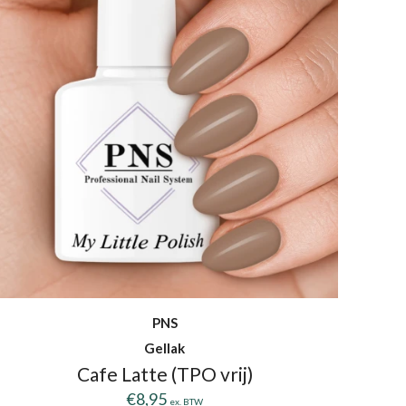
PNS
Gellak
Cafe Latte (TPO vrij)
€
8,95
ex. BTW