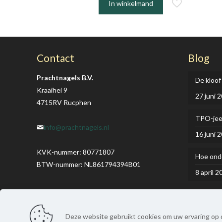
In winkelmand
Contact
Blog
Prachtnagels B.V.
De kloof
Kraaihei 9
27 juni 
4715RV Rucphen
TPO-je
info@prachtnagels.nl
16 juni 
KVK-nummer: 80771807
Hoe onde
BTW-nummer: NL861794394B01
8 april 2
Deze website gebruikt cookies om uw ervaring op d
© Prachtnagels. Alle rechten voorbehouden. | Webdesign: