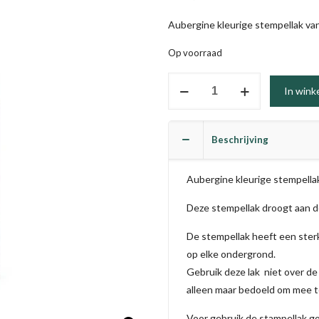
Aubergine kleurige stempellak va
Op voorraad
Stamping
In wink
Polish
#015
aantal
Beschrijving
Aubergine kleurige stempella
Deze stempellak droogt aan de
De stempellak heeft een ster
op elke ondergrond.
Gebruik deze lak niet over de g
alleen maar bedoeld om mee t
Voor gebruik de stampellak go