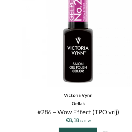
Victoria Vynn
Gellak
#286 – Wow Effect (TPO vrij)
€
8,18
ex. BTW