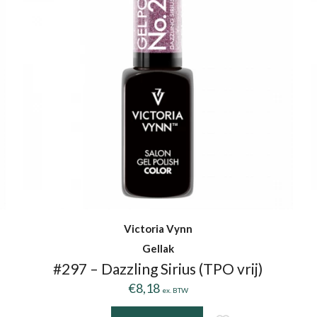
Victoria Vynn
Gellak
#297 – Dazzling Sirius (TPO vrij)
€
8,18
ex. BTW