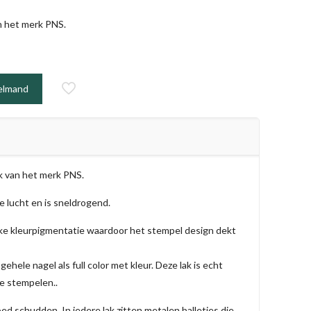
n het merk PNS.
elmand
k van het merk PNS.
 lucht en is sneldrogend.
ke kleurpigmentatie waardoor het stempel design dekt
ehele nagel als full color met kleur. Deze lak is echt
e stempelen..
ed schudden. In iedere lak zitten metalen balletjes die