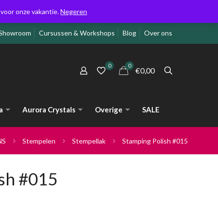
g voor onze vakantie.
Negeren
Showroom
Cursussen & Workshops
Blog
Over ons
0
0
€0,00
a
Aurora Crystals
Overige
SALE
NS
Stempelen
Stempellak
Stamping Polish #015
ish #015