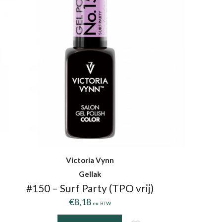
Victoria Vynn
Gellak
#150 – Surf Party (TPO vrij)
€
8,18
ex. BTW