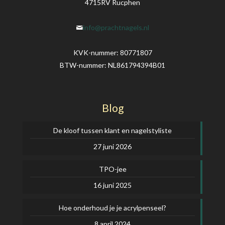
4715RV Rucphen
info@prachtnagels.nl
KVK-nummer: 80771807
BTW-nummer: NL861794394B01
Blog
De kloof tussen klant en nagelstyliste
27 juni 2026
TPO-jee
16 juni 2025
Hoe onderhoud je je acrylpenseel?
8 april 2024