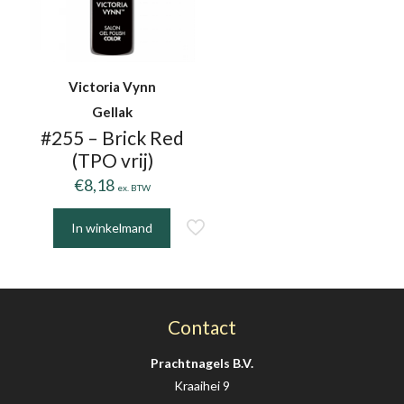
Victoria Vynn
Gellak
#255 – Brick Red
(TPO vrij)
€
8,18
ex. BTW
In winkelmand
Contact
Prachtnagels B.V.
Kraaihei 9