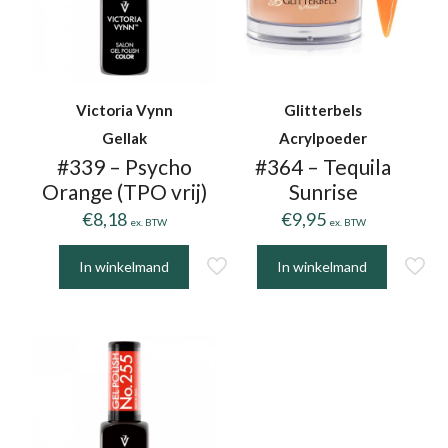
Victoria Vynn
Glitterbels
Gellak
Acrylpoeder
#339 – Psycho
#364 – Tequila
Orange (TPO vrij)
Sunrise
€
8,18
€
9,95
ex. BTW
ex. BTW
In winkelmand
In winkelmand